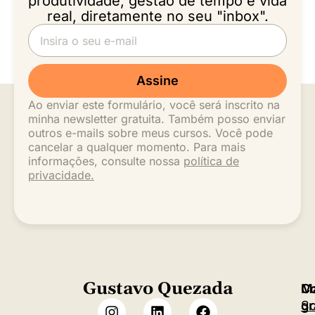
produtividade, gestão de tempo e vida
real, diretamente no seu "inbox".
Assine
Ao enviar este formulário, você será inscrito na
minha newsletter gratuita. Também posso enviar
outros e-mails sobre meus cursos. Você pode
cancelar a qualquer momento. Para mais
informações, consulte nossa
política de
privacidade.
Gustavo Quezada
M
C
S
gr