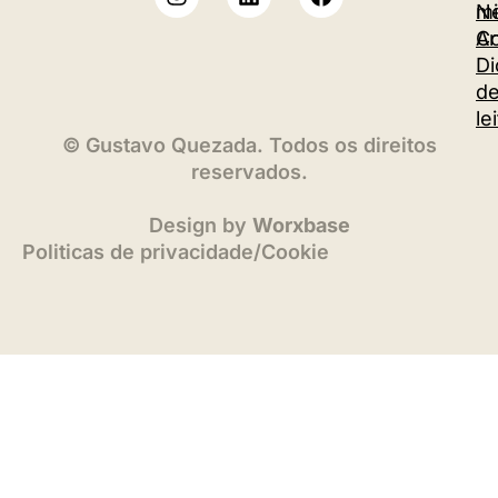
m
Ne
Co
Ar
Di
d
le
©
Gustavo Quezada. Todos os direitos
reservados.
Design by
Worxbase
Politicas de privacidade
/
Cookie