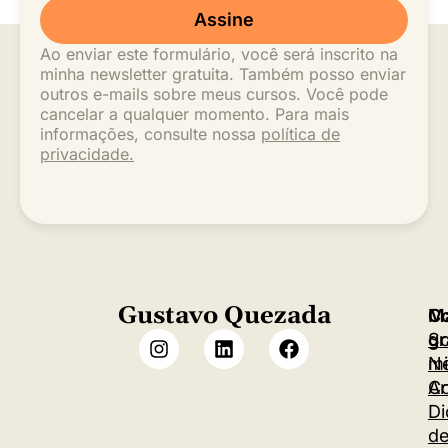
Assine
Ao enviar este formulário, você será inscrito na
minha newsletter gratuita. Também posso enviar
outros e-mails sobre meus cursos. Você pode
cancelar a qualquer momento. Para mais
informações, consulte nossa
política de
privacidade.
Gustavo Quezada
M
C
S
gr
m
Ne
Co
Ar
Di
d