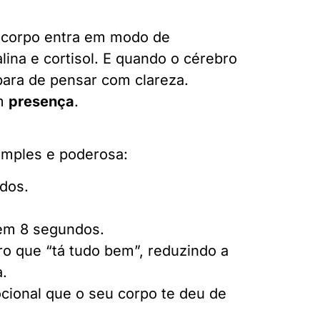
o corpo entra em modo de
lina e cortisol. E quando o cérebro
para de pensar com clareza.
em
presença
.
imples e poderosa:
ndos.
 em 8 segundos.
o que “tá tudo bem”, reduzindo a
a.
ocional que o seu corpo te deu de