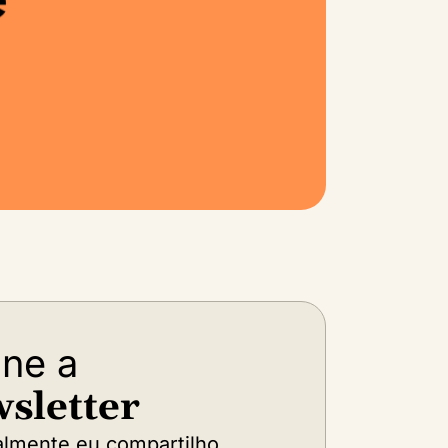
ine a
sletter
lmente eu compartilho