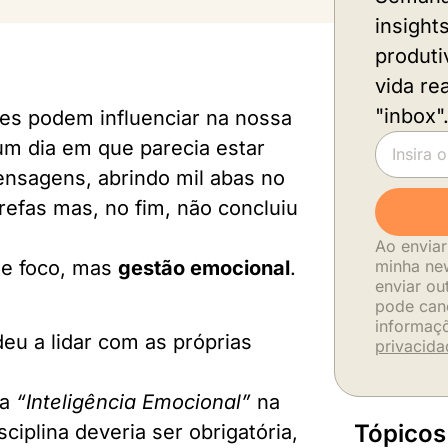
insight
produti
vida re
"inbox"
es podem influenciar na nossa
um dia em que parecia estar
nsagens, abrindo mil abas no
efas mas, no fim, não concluiu
Ao enviar
de foco, mas
gestão emocional
.
minha new
enviar ou
pode can
informaç
eu a lidar com as próprias
privacida
da
“Inteligência Emocional”
na
Tópicos
ciplina deveria ser obrigatória,