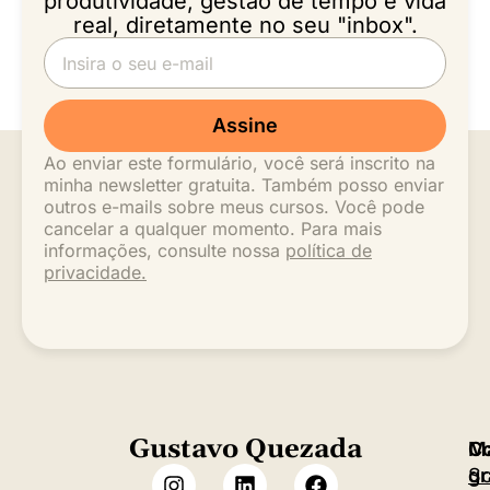
produtividade, gestão de tempo e vida
real, diretamente no seu "inbox".
Assine
Ao enviar este formulário, você será inscrito na
minha newsletter gratuita. Também posso enviar
outros e-mails sobre meus cursos. Você pode
cancelar a qualquer momento. Para mais
informações, consulte nossa
política de
privacidade.
Gustavo Quezada
M
C
S
gr