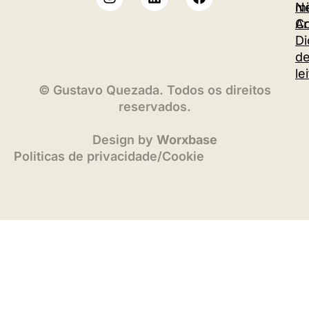
m
Ne
Co
Ar
Di
d
le
©
Gustavo Quezada. Todos os direitos
reservados.
Design by
Worxbase
Politicas de privacidade
/
Cookie