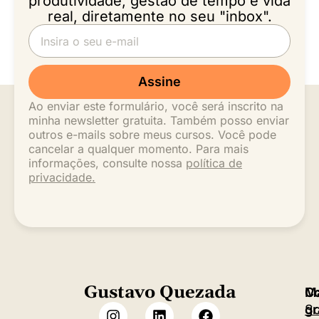
produtividade, gestão de tempo e vida
real, diretamente no seu "inbox".
Assine
Ao enviar este formulário, você será inscrito na
minha newsletter gratuita. Também posso enviar
outros e-mails sobre meus cursos. Você pode
cancelar a qualquer momento. Para mais
informações, consulte nossa
política de
privacidade.
Gustavo Quezada
M
C
S
gr