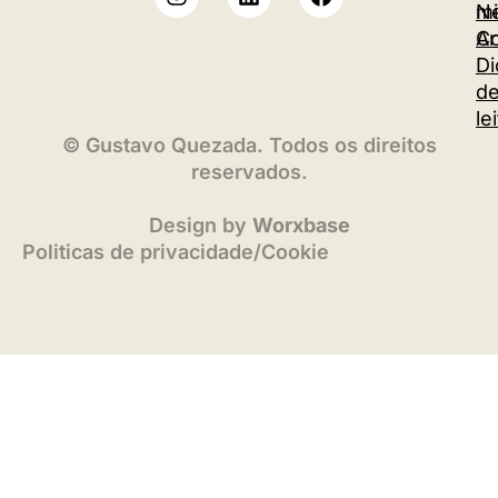
m
Ne
Co
Ar
Di
d
le
©
Gustavo Quezada. Todos os direitos
reservados.
Design by
Worxbase
Politicas de privacidade
/
Cookie