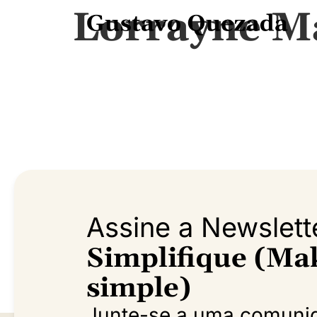
Lorrayne M
Assine a Newslett
Simplifique (Mak
simple)
Junte-se a uma comuni