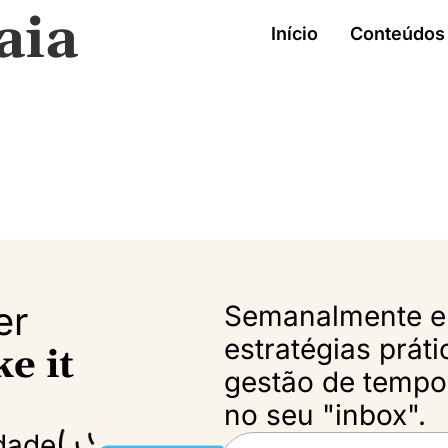
aia
Início
Conteúdos 
er
Semanalmente eu
estratégias prát
e it
gestão de tempo 
no seu "inbox".
dade