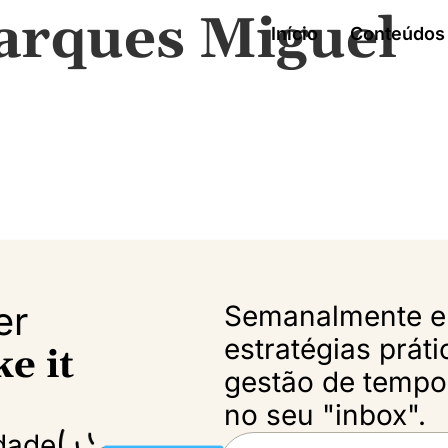
arques Miguel
Início
Conteúdos 
er
Semanalmente eu
estratégias prát
e it
gestão de tempo 
no seu "inbox".
dade