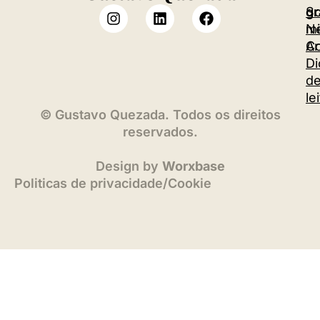
S
gr
m
Ne
Co
Ar
Di
d
le
©
Gustavo Quezada. Todos os direitos
reservados.
Design by
Worxbase
Politicas de privacidade
/
Cookie