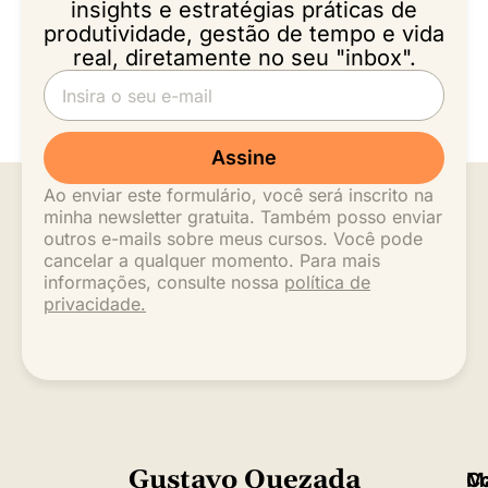
insights e estratégias práticas de
produtividade, gestão de tempo e vida
real, diretamente no seu "inbox".
Assine
Ao enviar este formulário, você será inscrito na
minha newsletter gratuita. Também posso enviar
outros e-mails sobre meus cursos. Você pode
cancelar a qualquer momento. Para mais
informações, consulte nossa
política de
privacidade.
Gustavo Quezada
M
C