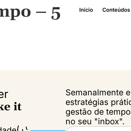
mpo – 5
Início
Conteúdos 
er
Semanalmente eu
estratégias prát
e it
gestão de tempo 
no seu "inbox".
dade