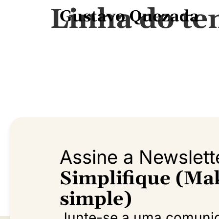
Linha do te
Assine a Newslett
Simplifique (Mak
simple)
Junte-se a uma comuni