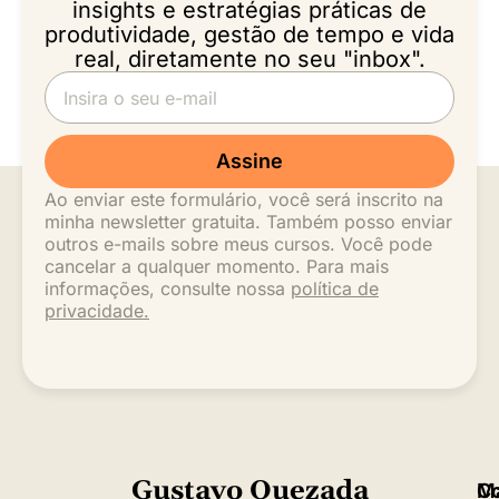
insights e estratégias práticas de
produtividade, gestão de tempo e vida
real, diretamente no seu "inbox".
Assine
Ao enviar este formulário, você será inscrito na
minha newsletter gratuita. Também posso enviar
outros e-mails sobre meus cursos. Você pode
cancelar a qualquer momento. Para mais
informações, consulte nossa
política de
privacidade.
Gustavo Quezada
M
C