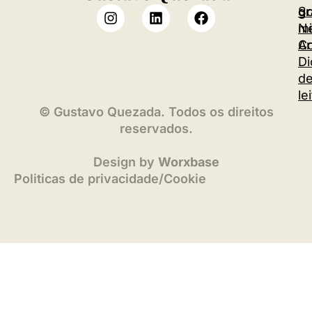
S
gr
m
Ne
Co
Ar
Di
d
le
©
Gustavo Quezada. Todos os direitos
reservados.
Design by
Worxbase
Politicas de privacidade
/
Cookie