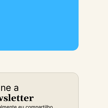
ine a
sletter
lmente eu compartilho