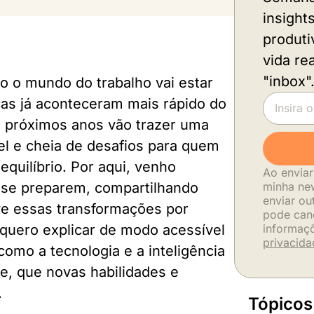
insight
produti
vida re
"inbox"
 o mundo do trabalho vai estar
s já aconteceram mais rápido do
s próximos anos vão trazer uma
ível e cheia de desafios para quem
equilíbrio. Por aqui, venho
Ao enviar
a se preparem, compartilhando
minha new
enviar ou
ve essas transformações por
pode can
 quero explicar de modo acessível
informaç
privacida
omo a tecnologia e a inteligência
te, que novas habilidades e
.
Tópicos