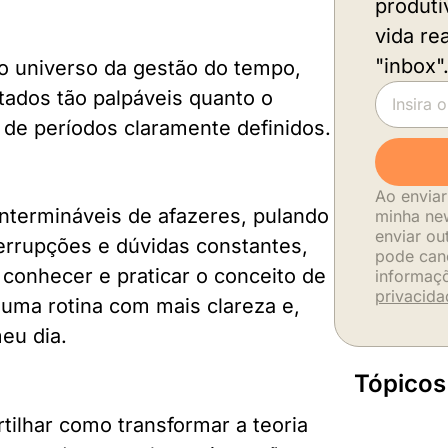
produti
vida re
"inbox"
no universo da gestão do tempo,
tados tão palpáveis quanto o
o de períodos claramente definidos.
Ao enviar
intermináveis de afazeres, pulando
minha new
enviar ou
terrupções e dúvidas constantes,
pode can
 conhecer e praticar o conceito de
informaç
privacida
uma rotina com mais clareza e,
eu dia.
Tópicos
tilhar como transformar a teoria