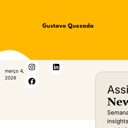
março 4,
2026
Ass
New
Semana
insight